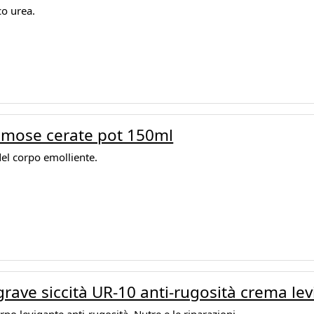
co urea.
mose cerate pot 150ml
del corpo emolliente.
rave siccità UR-10 anti-rugosità crema le