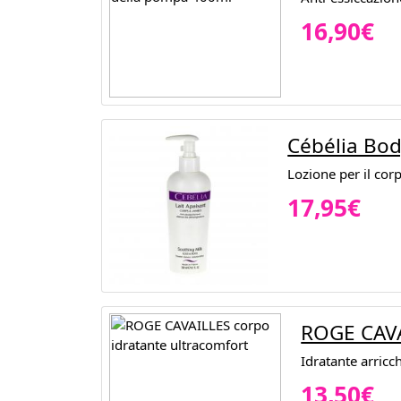
16,90€
Cébélia Bod
Lozione per il cor
17,95€
ROGE CAVA
Idratante arricc
13,50€