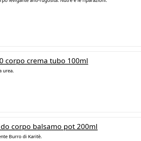
o levigante anti-rugosità. Nutre e le riparazioni.
30 corpo crema tubo 100ml
 urea.
ido corpo balsamo pot 200ml
te Burro di Karitè.