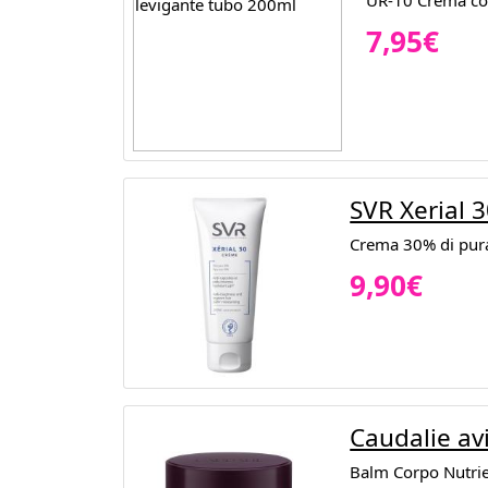
UR-10 Crema corp
7,95€
SVR Xerial 
Crema 30% di pura
9,90€
Caudalie av
Balm Corpo Nutrien