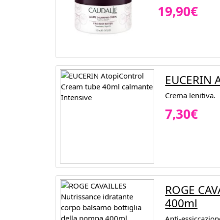
19,90€
EUCERIN A
Crema lenitiva.
7,30€
ROGE CAVA
400ml
Anti-essiccazion