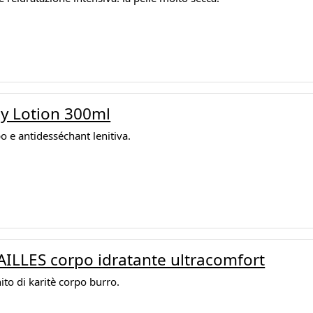
y Lotion 300ml
po e antidesséchant lenitiva.
ILLES corpo idratante ultracomfort
hito di karitè corpo burro.