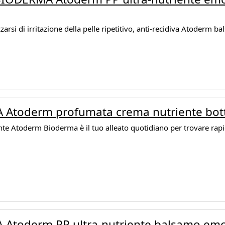
zarsi di irritazione della pelle ripetitivo, anti-recidiva Atoderm b
Atoderm profumata crema nutriente bott
nte Atoderm Bioderma è il tuo alleato quotidiano per trovare rap
Atoderm PP ultra-nutriente balsamo emo