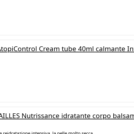
topiControl Cream tube 40ml calmante In
ILLES Nutrissance idratante corpo balsam
e reidratazione intensiva. la pelle molto secca.