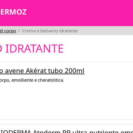
MERMOZ
el corpo
Crema e balsamo idratante
 IDRATANTE
o avene Akérat tubo 200ml
rpo, emolliente e cheratolitica.
IODERMA Atoderm PP ultra-nutriente emo