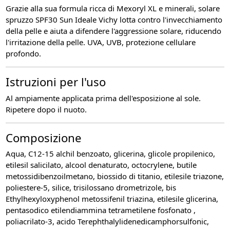
Grazie alla sua formula ricca di Mexoryl XL e minerali, solare
spruzzo SPF30 Sun Ideale Vichy lotta contro l'invecchiamento
della pelle e aiuta a difendere l'aggressione solare, riducendo
l'irritazione della pelle. UVA, UVB, protezione cellulare
profondo.
Istruzioni per l'uso
Al ampiamente applicata prima dell'esposizione al sole.
Ripetere dopo il nuoto.
Composizione
Aqua, C12-15 alchil benzoato, glicerina, glicole propilenico,
etilesil salicilato, alcool denaturato, octocrylene, butile
metossidibenzoilmetano, biossido di titanio, etilesile triazone,
poliestere-5, silice, trisilossano drometrizole, bis
Ethylhexyloxyphenol metossifenil triazina, etilesile glicerina,
pentasodico etilendiammina tetrametilene fosfonato ,
poliacrilato-3, acido Terephthalylidenedicamphorsulfonic,