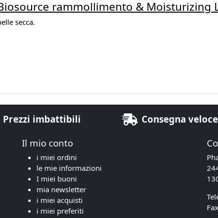
Biosource rammollimento & Moisturizing
elle secca.
Prezzi imbattibili
Consegna veloc
Il mio conto
Co
i miei ordini
Ph
le mie informazioni
24
I miei buoni
130
mia newsletter
Tel
i miei acquisti
Fax
i miei preferiti